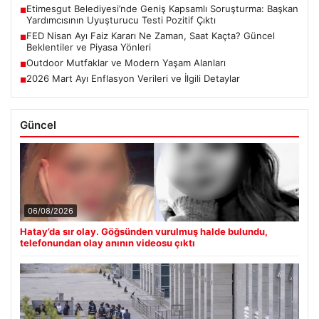
Etimesgut Belediyesi’nde Geniş Kapsamlı Soruşturma: Başkan
■
Yardımcısının Uyuşturucu Testi Pozitif Çıktı
FED Nisan Ayı Faiz Kararı Ne Zaman, Saat Kaçta? Güncel
■
Beklentiler ve Piyasa Yönleri
Outdoor Mutfaklar ve Modern Yaşam Alanları
■
2026 Mart Ayı Enflasyon Verileri ve İlgili Detaylar
■
Güncel
06/08/2026
Hatay’da sır olay. Göğsünden vurulmuş halde bulundu,
telefonundan olay anının videosu çıktı