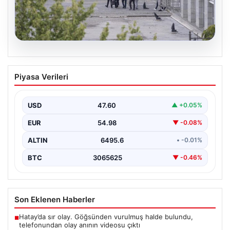
05.08.2026
Etimesgut Belediyesi’nde Geniş
Piyasa Verileri
Kapsamlı Soruşturma: Başkan
Yardımcısının Uyuşturucu Testi Pozitif
Çıktı
USD
47.60
▲ +0.05%
Ankara'nın Etimesgut ilçesinde yer alan belediyeye
EUR
54.98
▼ -0.08%
yönelik yürütülen kapsamlı bir soruşturmanın son
aşamasında önemli…
ALTIN
6495.6
• -0.01%
BTC
3065625
▼ -0.46%
Son Eklenen Haberler
Hatay’da sır olay. Göğsünden vurulmuş halde bulundu,
■
telefonundan olay anının videosu çıktı