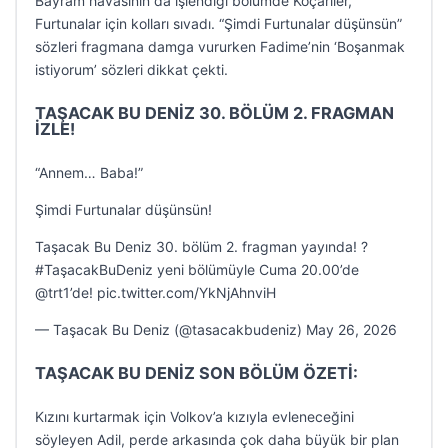
Bayram havasının da işlendiği bölümde Koçariler,
Furtunalar için kolları sıvadı. “Şimdi Furtunalar düşünsün”
sözleri fragmana damga vururken Fadime’nin ‘Boşanmak
istiyorum’ sözleri dikkat çekti.
TAŞACAK BU DENİZ 30. BÖLÜM 2. FRAGMAN
İZLE!
“Annem… Baba!”
Şimdi Furtunalar düşünsün!
Taşacak Bu Deniz 30. bölüm 2. fragman yayında! ?
#TaşacakBuDeniz yeni bölümüyle Cuma 20.00’de
@trt1’de! pic.twitter.com/YkNjAhnviH
— Taşacak Bu Deniz (@tasacakbudeniz) May 26, 2026
TAŞACAK BU DENİZ SON BÖLÜM ÖZETİ:
Kızını kurtarmak için Volkov’a kızıyla evleneceğini
söyleyen Adil, perde arkasında çok daha büyük bir plan