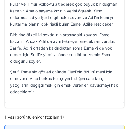
kurar ve Timur Volkov’u alt ederek çok büyük bir düşman
kazanır. Ama o sayede kızının yerini öğrenir. Kızını
öldürmesin diye Şerif’e gitmek isteyen ve Adil’in Eleni’yi
kurtarma planını çok riskli bulan Esme, Adil’e rest çeker.
Birbirine öfkeli iki sevdalının arasındaki kavgayı Esme
kazanır. Ancak Adil de aynı tekneye binecekken vurulur.
Zarife, Adil’i ortadan kaldırdıktan sonra Esme’yi de yok
etmek için Şerif’e yirmi yıl önce onu ihbar edenin Esme
olduğunu söyler.
Şerif, Esme’nin gözleri önünde Eleni’nin öldürülmesi için
emir verir. Ama herkes her şeyin bittiğini sanırken,
yazgılarını değiştirmek için emek verenler, kavuşmayı hak
edeceklerdir.
1 yazı görüntüleniyor (toplam 1)