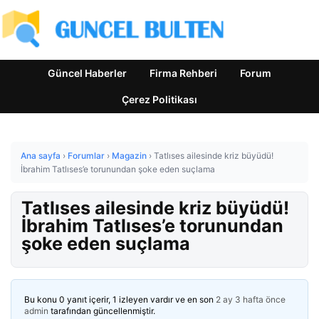
Güncel Haberler
Firma Rehberi
Forum
Çerez Politikası
Ana sayfa
›
Forumlar
›
Magazin
›
Tatlıses ailesinde kriz büyüdü!
İbrahim Tatlıses’e torunundan şoke eden suçlama
Tatlıses ailesinde kriz büyüdü!
İbrahim Tatlıses’e torunundan
şoke eden suçlama
Bu konu 0 yanıt içerir, 1 izleyen vardır ve en son
2 ay 3 hafta önce
admin
tarafından güncellenmiştir.