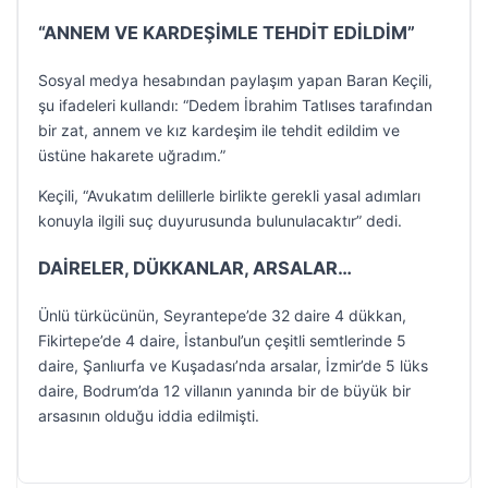
“ANNEM VE KARDEŞİMLE TEHDİT EDİLDİM”
Sosyal medya hesabından paylaşım yapan Baran Keçili,
şu ifadeleri kullandı: “Dedem İbrahim Tatlıses tarafından
bir zat, annem ve kız kardeşim ile tehdit edildim ve
üstüne hakarete uğradım.”
Keçili, “Avukatım delillerle birlikte gerekli yasal adımları
konuyla ilgili suç duyurusunda bulunulacaktır” dedi.
DAİRELER, DÜKKANLAR, ARSALAR…
Ünlü türkücünün, Seyrantepe’de 32 daire 4 dükkan,
Fikirtepe’de 4 daire, İstanbul’un çeşitli semtlerinde 5
daire, Şanlıurfa ve Kuşadası’nda arsalar, İzmir’de 5 lüks
daire, Bodrum’da 12 villanın yanında bir de büyük bir
arsasının olduğu iddia edilmişti.