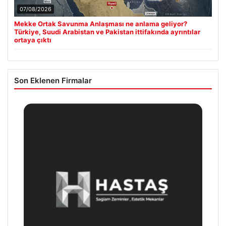
07/08/2026
Mekke Ortak Savunma Anlaşması ne anlama geliyor?
Türkiye, Suudi Arabistan ve Pakistan ittifakında ayrıntılar
ortaya çıktı
Son Eklenen Firmalar