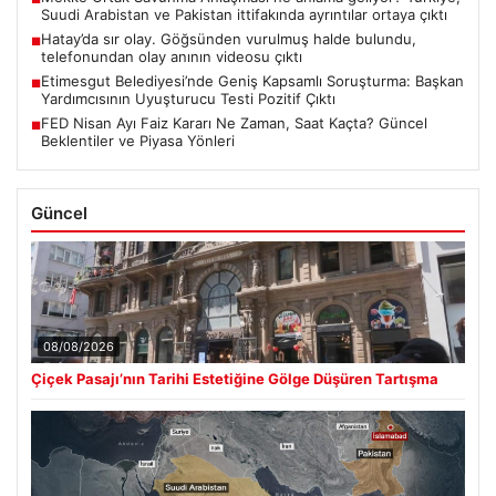
Suudi Arabistan ve Pakistan ittifakında ayrıntılar ortaya çıktı
Hatay’da sır olay. Göğsünden vurulmuş halde bulundu,
■
telefonundan olay anının videosu çıktı
Etimesgut Belediyesi’nde Geniş Kapsamlı Soruşturma: Başkan
■
Yardımcısının Uyuşturucu Testi Pozitif Çıktı
FED Nisan Ayı Faiz Kararı Ne Zaman, Saat Kaçta? Güncel
■
Beklentiler ve Piyasa Yönleri
Güncel
08/08/2026
Çiçek Pasajı’nın Tarihi Estetiğine Gölge Düşüren Tartışma