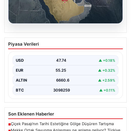
07.08.2026
Mekke Ortak Savunma Anlaşması ne
Piyasa Verileri
anlama geliyor? Türkiye, Suudi
Arabistan ve Pakistan ittifakında
ayrıntılar ortaya çıktı
USD
47.74
▲ +0.18%
EUR
55.25
▲ +0.32%
ALTIN
6660.6
▲ +2.59%
BTC
3098259
▲ +0.11%
Son Eklenen Haberler
Çiçek Pasajı’nın Tarihi Estetiğine Gölge Düşüren Tartışma
■
Mekke Ortak Savunma Anlaşması ne anlama geliyor? Türkiye,
■