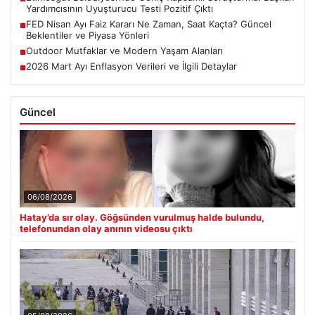
Yardımcısının Uyuşturucu Testi Pozitif Çıktı
FED Nisan Ayı Faiz Kararı Ne Zaman, Saat Kaçta? Güncel
■
Beklentiler ve Piyasa Yönleri
Outdoor Mutfaklar ve Modern Yaşam Alanları
■
2026 Mart Ayı Enflasyon Verileri ve İlgili Detaylar
■
Güncel
06/08/2026
Hatay’da sır olay. Göğsünden vurulmuş halde bulundu,
telefonundan olay anının videosu çıktı