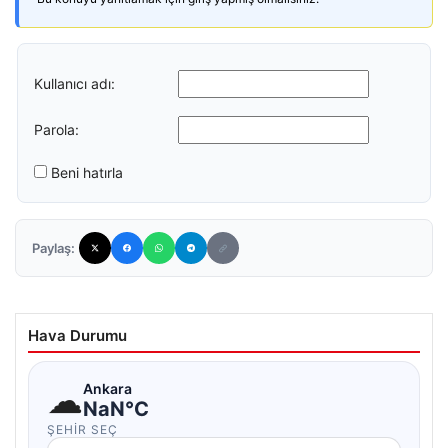
Kullanıcı adı:
Parola:
Beni hatırla
Paylaş:
Hava Durumu
☁
Ankara
NaN°C
ŞEHIR SEÇ