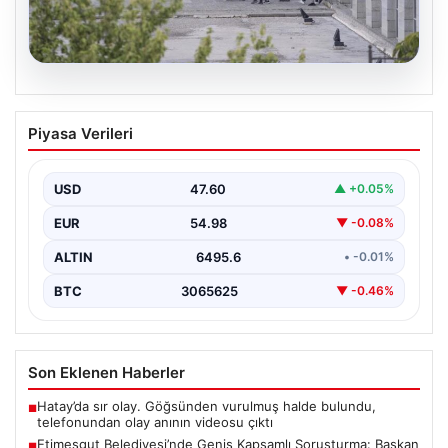
05.08.2026
Etimesgut Belediyesi’nde Geniş
Piyasa Verileri
Kapsamlı Soruşturma: Başkan
Yardımcısının Uyuşturucu Testi Pozitif
Çıktı
USD
47.60
▲ +0.05%
Ankara'nın Etimesgut ilçesinde yer alan belediyeye
EUR
54.98
▼ -0.08%
yönelik yürütülen kapsamlı bir soruşturmanın son
aşamasında önemli…
ALTIN
6495.6
• -0.01%
BTC
3065625
▼ -0.46%
Son Eklenen Haberler
Hatay’da sır olay. Göğsünden vurulmuş halde bulundu,
■
telefonundan olay anının videosu çıktı
Etimesgut Belediyesi’nde Geniş Kapsamlı Soruşturma: Başkan
■