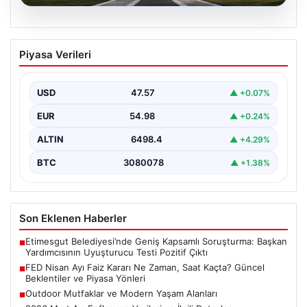
04.08.2026
FED Nisan Ayı Faiz Kararı Ne Zaman,
Piyasa Verileri
Saat Kaçta? Güncel Beklentiler ve
Piyasa Yönleri
USD
47.57
▲ +0.07%
ABD Merkez Bankası (FED) nisan ayı faiz kararı, finansal
piyasalarda büyük ilgiyle takip edilen…
EUR
54.98
▲ +0.24%
ALTIN
6498.4
▲ +4.29%
BTC
3080078
▲ +1.38%
Son Eklenen Haberler
Etimesgut Belediyesi’nde Geniş Kapsamlı Soruşturma: Başkan
■
Yardımcısının Uyuşturucu Testi Pozitif Çıktı
FED Nisan Ayı Faiz Kararı Ne Zaman, Saat Kaçta? Güncel
■
Beklentiler ve Piyasa Yönleri
Outdoor Mutfaklar ve Modern Yaşam Alanları
■