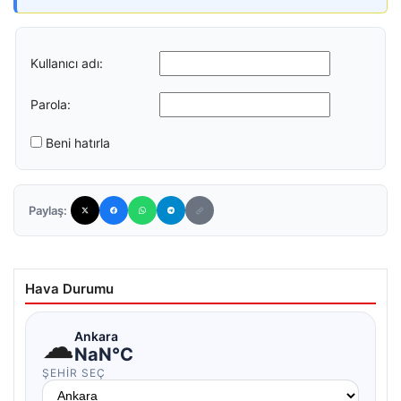
Kullanıcı adı:
Parola:
Beni hatırla
Paylaş:
Hava Durumu
☁
Ankara
NaN°C
ŞEHIR SEÇ