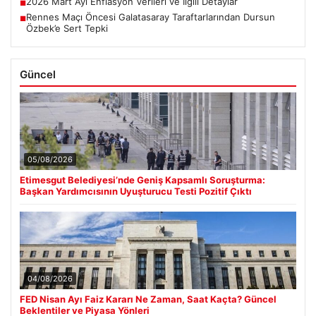
2026 Mart Ayı Enflasyon Verileri ve İlgili Detaylar
■
Rennes Maçı Öncesi Galatasaray Taraftarlarından Dursun
■
Özbek’e Sert Tepki
Güncel
05/08/2026
Etimesgut Belediyesi’nde Geniş Kapsamlı Soruşturma:
Başkan Yardımcısının Uyuşturucu Testi Pozitif Çıktı
04/08/2026
FED Nisan Ayı Faiz Kararı Ne Zaman, Saat Kaçta? Güncel
Beklentiler ve Piyasa Yönleri