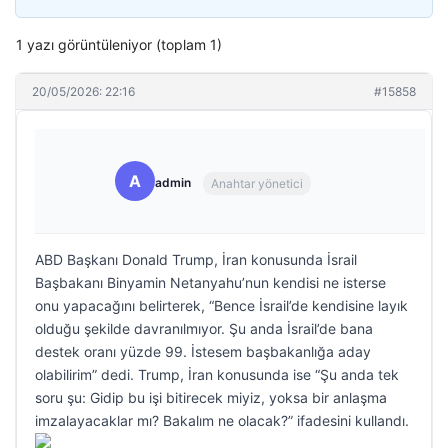
1 yazı görüntüleniyor (toplam 1)
20/05/2026: 22:16
#15858
A
admin
Anahtar yönetici
ABD Başkanı Donald Trump, İran konusunda İsrail
Başbakanı Binyamin Netanyahu’nun kendisi ne isterse
onu yapacağını belirterek, “Bence İsrail’de kendisine layık
olduğu şekilde davranılmıyor. Şu anda İsrail’de bana
destek oranı yüzde 99. İstesem başbakanlığa aday
olabilirim” dedi. Trump, İran konusunda ise “Şu anda tek
soru şu: Gidip bu işi bitirecek miyiz, yoksa bir anlaşma
imzalayacaklar mı? Bakalım ne olacak?” ifadesini kullandı.