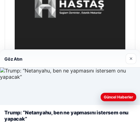
×
Göz Atın
Hastaş Beton
26/05/2026
Web sitemizi nasıl kullandığınızı daha iyi anlayabilmek,
Güncel Haberler
deneyiminizi kişiselleştirmek ve geliştirmek amacıyla çerezler
kullanıyoruz.
Çerez Politikamız
Trump: “Netanyahu, ben ne yapmasını istersem onu
yapacak”
Reddet
Kabul Et
© 2026 Güncel Bülten – Güncel Bülten Haberleri