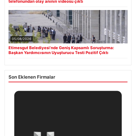
telefonundan olay anının videosu çıktı
05/08/2026
Etimesgut Belediyesi’nde Geniş Kapsamlı Soruşturma:
Başkan Yardımcısının Uyuşturucu Testi Pozitif Çıktı
Son Eklenen Firmalar