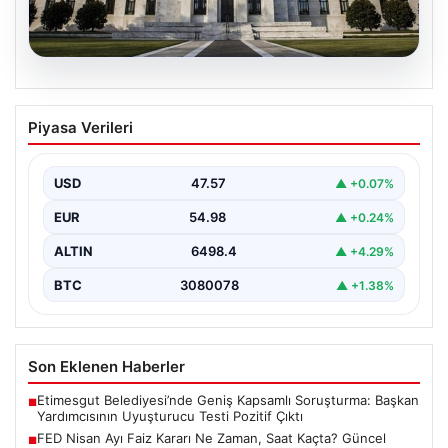
04.08.2026
FED Nisan Ayı Faiz Kararı Ne Zaman,
Piyasa Verileri
Saat Kaçta? Güncel Beklentiler ve
Piyasa Yönleri
USD
47.57
▲ +0.07%
ABD Merkez Bankası (FED) nisan ayı faiz kararı, finansal
piyasalarda büyük ilgiyle takip edilen…
EUR
54.98
▲ +0.24%
ALTIN
6498.4
▲ +4.29%
BTC
3080078
▲ +1.38%
Son Eklenen Haberler
Etimesgut Belediyesi’nde Geniş Kapsamlı Soruşturma: Başkan
■
Yardımcısının Uyuşturucu Testi Pozitif Çıktı
FED Nisan Ayı Faiz Kararı Ne Zaman, Saat Kaçta? Güncel
■