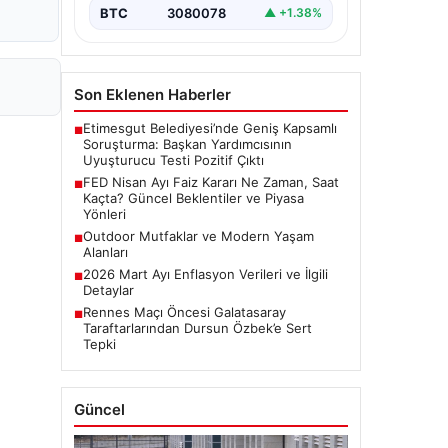
BTC
3080078
▲ +1.38%
Son Eklenen Haberler
Etimesgut Belediyesi’nde Geniş Kapsamlı
■
Soruşturma: Başkan Yardımcısının
Uyuşturucu Testi Pozitif Çıktı
FED Nisan Ayı Faiz Kararı Ne Zaman, Saat
■
Kaçta? Güncel Beklentiler ve Piyasa
Yönleri
Outdoor Mutfaklar ve Modern Yaşam
■
Alanları
2026 Mart Ayı Enflasyon Verileri ve İlgili
■
Detaylar
Rennes Maçı Öncesi Galatasaray
■
Taraftarlarından Dursun Özbek’e Sert
Tepki
Güncel