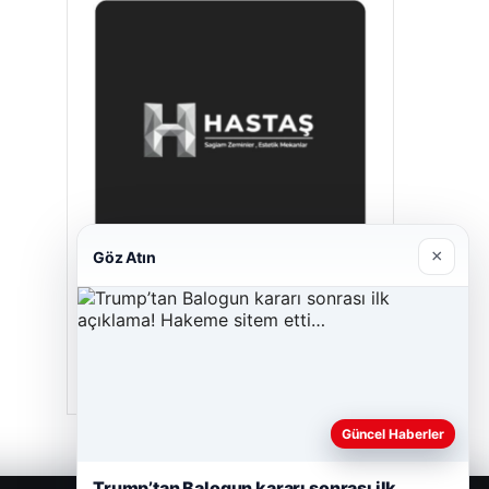
×
Göz Atın
Hastaş Beton
26/05/2026
Güncel Haberler
Trump’tan Balogun kararı sonrası ilk