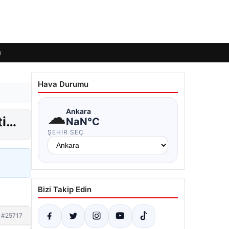
ı
Hava Durumu
☁
Ankara
ti…
NaN°C
ŞEHIR SEÇ
Bizi Takip Edin
#25717