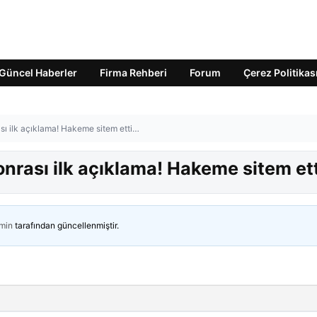
Güncel Haberler
Firma Rehberi
Forum
Çerez Politikas
sı ilk açıklama! Hakeme sitem etti…
nrası ilk açıklama! Hakeme sitem et
min
tarafından güncellenmiştir.