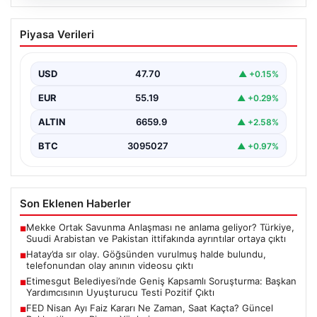
06.08.2026
Hatay’da sır olay. Göğsünden vurulmuş
Piyasa Verileri
halde bulundu, telefonundan olay anının
videosu çıktı
USD
47.70
▲ +0.15%
{"title": "Hatay’da Gizemli Olay: Göğsünden Yaralanan
Kadın ve Olay Anını Kaydeden Video Gün yüzüne…
EUR
55.19
▲ +0.29%
ALTIN
6659.9
▲ +2.58%
BTC
3095027
▲ +0.97%
Son Eklenen Haberler
Mekke Ortak Savunma Anlaşması ne anlama geliyor? Türkiye,
■
Suudi Arabistan ve Pakistan ittifakında ayrıntılar ortaya çıktı
Hatay’da sır olay. Göğsünden vurulmuş halde bulundu,
■
telefonundan olay anının videosu çıktı
Etimesgut Belediyesi’nde Geniş Kapsamlı Soruşturma: Başkan
■
Yardımcısının Uyuşturucu Testi Pozitif Çıktı
FED Nisan Ayı Faiz Kararı Ne Zaman, Saat Kaçta? Güncel
■