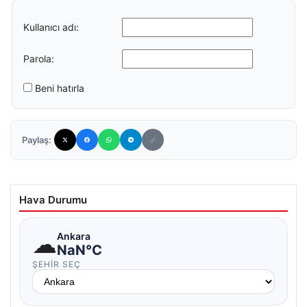
Kullanıcı adı:
Parola:
Beni hatırla
Paylaş:
Hava Durumu
☁
Ankara
NaN°C
ŞEHIR SEÇ