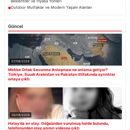
Beklentiler ve Piyasa Yönleri
Outdoor Mutfaklar ve Modern Yaşam Alanları
■
Güncel
07/08/2026
Mekke Ortak Savunma Anlaşması ne anlama geliyor?
Türkiye, Suudi Arabistan ve Pakistan ittifakında ayrıntılar
ortaya çıktı
06/08/2026
Hatay’da sır olay. Göğsünden vurulmuş halde bulundu,
telefonundan olay anının videosu çıktı