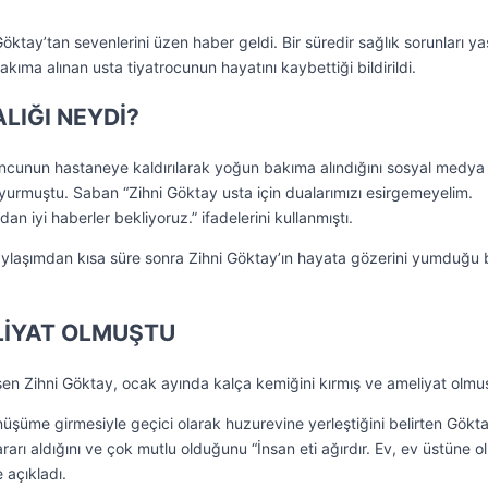
Göktay’tan sevenlerini üzen haber geldi. Bir süredir sağlık sorunları y
kıma alınan usta tiyatrocunun hayatını kaybettiği bildirildi.
LIĞI NEYDİ?
cunun hastaneye kaldırılarak yoğun bakıma alındığını sosyal medya
urmuştu. Saban “Zihni Göktay usta için dualarımızı esirgemeyelim.
 iyi haberler bekliyoruz.” ifadelerini kullanmıştı.
aylaşımdan kısa süre sonra Zihni Göktay’ın hayata gözerini yumduğu b
LİYAT OLMUŞTU
en Zihni Göktay, ocak ayında kalça kemiğini kırmış ve ameliyat olmu
üşüme girmesiyle geçici olarak huzurevine yerleştiğini belirten Gökt
rarı aldığını ve çok mutlu olduğunu “İnsan eti ağırdır. Ev, ev üstüne o
 açıkladı.