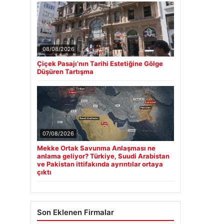
08/08/2026
Çiçek Pasajı’nın Tarihi Estetiğine Gölge
Düşüren Tartışma
07/08/2026
Mekke Ortak Savunma Anlaşması ne
anlama geliyor? Türkiye, Suudi Arabistan
ve Pakistan ittifakında ayrıntılar ortaya
çıktı
Son Eklenen Firmalar