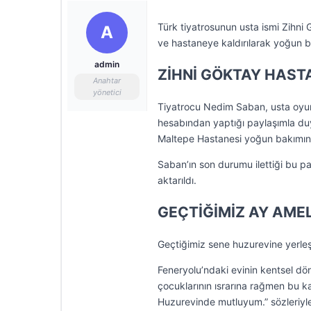
Türk tiyatrosunun usta ismi Zihni 
A
ve hastaneye kaldırılarak yoğun ba
admin
ZİHNİ GÖKTAY HASTA
Anahtar
yönetici
Tiyatrocu Nedim Saban, usta oyun
hesabından yaptığı paylaşımla duy
Maltepe Hastanesi yoğun bakımından
Saban’ın son durumu ilettiği bu p
aktarıldı.
GEÇTİĞİMİZ AY AME
Geçtiğimiz sene huzurevine yerleş
Feneryolu’ndaki evinin kentsel dön
çocuklarının ısrarına rağmen bu ka
Huzurevinde mutluyum.” sözleriyle