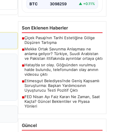
BTC
3098259
▲ +0.11%
Son Eklenen Haberler
Çiçek Pasajı’nın Tarihi Estetiğine Gölge
■
Düşüren Tartışma
Mekke Ortak Savunma Anlaşması ne
■
anlama geliyor? Türkiye, Suudi Arabistan
ve Pakistan ittifakında ayrıntılar ortaya çıktı
Hatay’da sır olay. Göğsünden vurulmuş
■
halde bulundu, telefonundan olay anının
videosu çıktı
Etimesgut Belediyesi’nde Geniş Kapsamlı
■
Soruşturma: Başkan Yardımcısının
Uyuşturucu Testi Pozitif Çıktı
FED Nisan Ayı Faiz Kararı Ne Zaman, Saat
■
Kaçta? Güncel Beklentiler ve Piyasa
Yönleri
Güncel