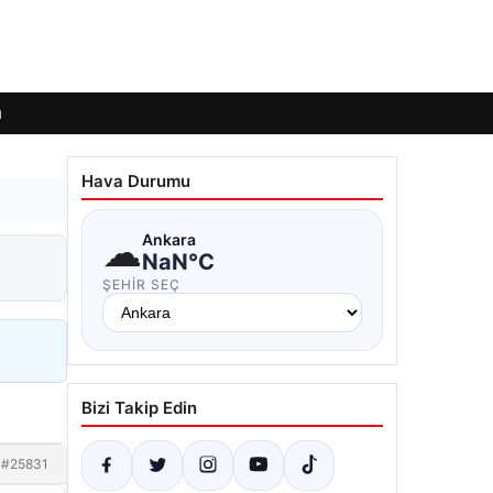
ı
Hava Durumu
☁
Ankara
NaN°C
ŞEHIR SEÇ
Bizi Takip Edin
#25831