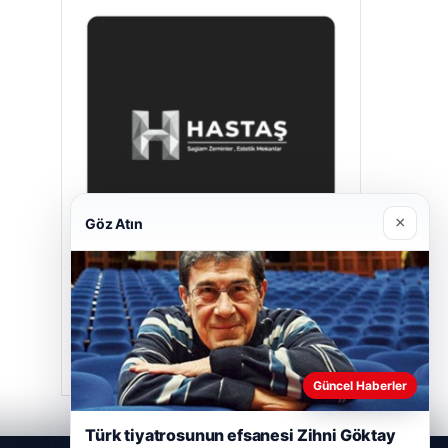
×
Göz Atın
Hastaş Beton
26/05/2026
Güncel Haberler
Türk tiyatrosunun efsanesi Zihni Göktay