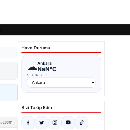
ı
Hava Durumu
☁
Ankara
NaN°C
ŞEHIR SEÇ
Bizi Takip Edin
#26381