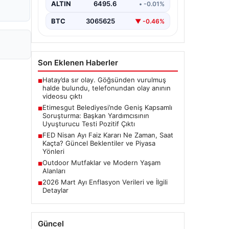
alan belediyeye yönelik yürütülen
ALTIN
6495.6
• -0.01%
kapsamlı bir soruşturmanın son
aşamasında önemli…
BTC
3065625
▼ -0.46%
Son Eklenen Haberler
Hatay’da sır olay. Göğsünden vurulmuş
■
halde bulundu, telefonundan olay anının
videosu çıktı
Etimesgut Belediyesi’nde Geniş Kapsamlı
■
Soruşturma: Başkan Yardımcısının
Uyuşturucu Testi Pozitif Çıktı
FED Nisan Ayı Faiz Kararı Ne Zaman, Saat
■
Kaçta? Güncel Beklentiler ve Piyasa
Yönleri
Outdoor Mutfaklar ve Modern Yaşam
■
Alanları
2026 Mart Ayı Enflasyon Verileri ve İlgili
■
Detaylar
Güncel