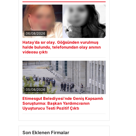
06/08/2026
Hatay’da sır olay. Göğsünden vurulmuş
halde bulundu, telefonundan olay anının
videosu çıktı
05/08/2026
Etimesgut Belediyesi’nde Geniş Kapsamlı
Soruşturma: Başkan Yardımcısının
Uyuşturucu Testi Pozitif Çıktı
Son Eklenen Firmalar