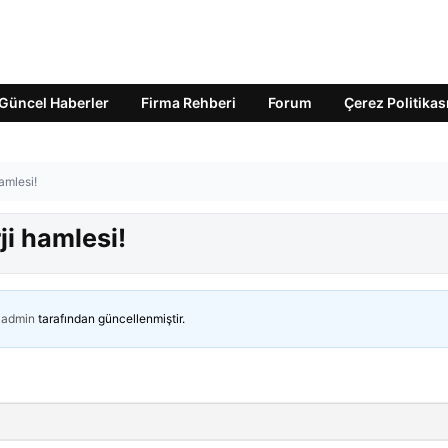
Güncel Haberler
Firma Rehberi
Forum
Çerez Politikas
hamlesi!
ji hamlesi!
admin
tarafından güncellenmiştir.