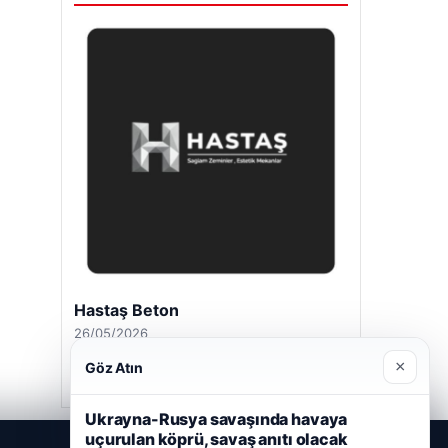
Hastaş Beton
26/05/2026
×
Göz Atın
Ukrayna-Rusya savaşında havaya
uçurulan köprü, savaş anıtı olacak