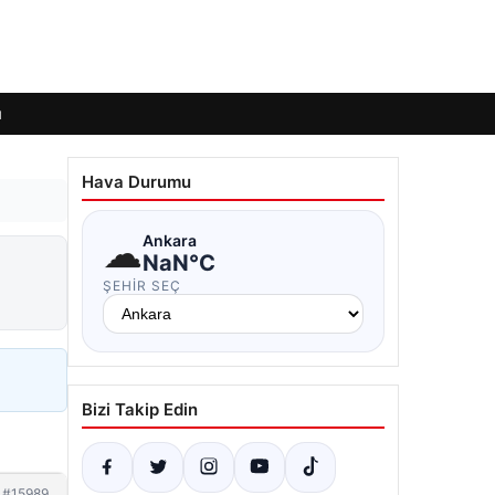
ı
Hava Durumu
☁
Ankara
NaN°C
ŞEHIR SEÇ
Bizi Takip Edin
#15989