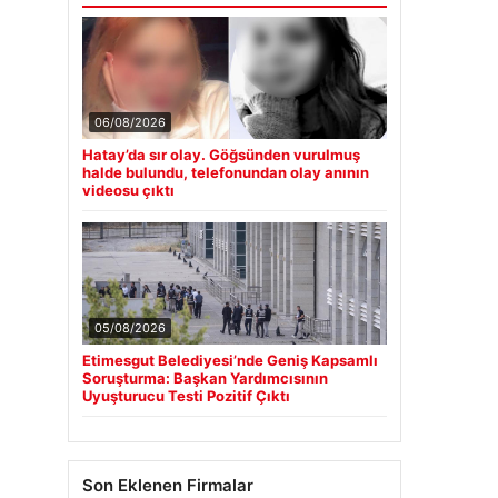
06/08/2026
Hatay’da sır olay. Göğsünden vurulmuş
halde bulundu, telefonundan olay anının
videosu çıktı
05/08/2026
Etimesgut Belediyesi’nde Geniş Kapsamlı
Soruşturma: Başkan Yardımcısının
Uyuşturucu Testi Pozitif Çıktı
Son Eklenen Firmalar