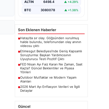
alan belediyeye yönelik yürütülen
ALTIN
6498.4
▲ +4.29%
kapsamlı bir soruşturmanın son
aşamasında önemli…
BTC
3080078
▲ +1.38%
Son Eklenen Haberler
Hatay’da sır olay. Göğsünden vurulmuş
■
halde bulundu, telefonundan olay anının
videosu çıktı
Etimesgut Belediyesi’nde Geniş Kapsamlı
■
Soruşturma: Başkan Yardımcısının
Uyuşturucu Testi Pozitif Çıktı
FED Nisan Ayı Faiz Kararı Ne Zaman, Saat
■
Kaçta? Güncel Beklentiler ve Piyasa
Yönleri
Outdoor Mutfaklar ve Modern Yaşam
■
Alanları
2026 Mart Ayı Enflasyon Verileri ve İlgili
■
Detaylar
Güncel