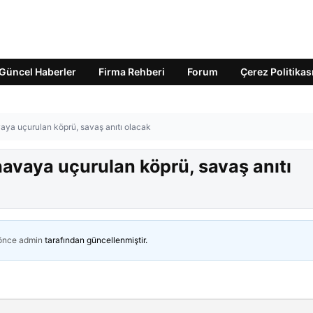
Güncel Haberler
Firma Rehberi
Forum
Çerez Politikas
ya uçurulan köprü, savaş anıtı olacak
vaya uçurulan köprü, savaş anıtı
 önce
admin
tarafından güncellenmiştir.