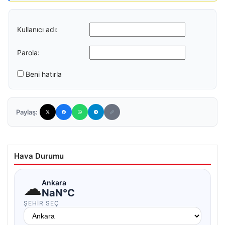
Kullanıcı adı:
Parola:
Beni hatırla
Paylaş:
Hava Durumu
☁
Ankara
NaN°C
ŞEHIR SEÇ