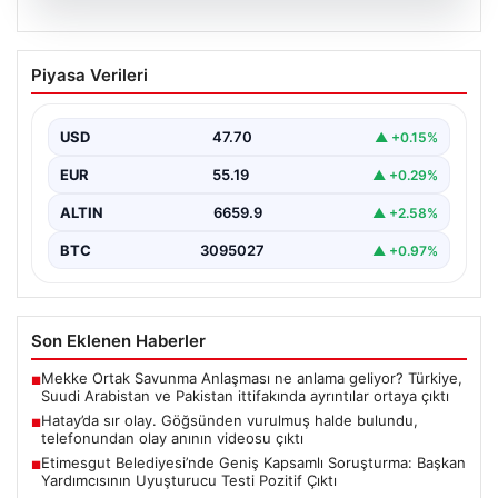
06.08.2026
Hatay’da sır olay. Göğsünden vurulmuş
Piyasa Verileri
halde bulundu, telefonundan olay anının
videosu çıktı
USD
47.70
▲ +0.15%
{"title": "Hatay’da Gizemli Olay: Göğsünden Yaralanan
Kadın ve Olay Anını Kaydeden Video Gün yüzüne…
EUR
55.19
▲ +0.29%
ALTIN
6659.9
▲ +2.58%
BTC
3095027
▲ +0.97%
Son Eklenen Haberler
Mekke Ortak Savunma Anlaşması ne anlama geliyor? Türkiye,
■
Suudi Arabistan ve Pakistan ittifakında ayrıntılar ortaya çıktı
Hatay’da sır olay. Göğsünden vurulmuş halde bulundu,
■
telefonundan olay anının videosu çıktı
Etimesgut Belediyesi’nde Geniş Kapsamlı Soruşturma: Başkan
■
Yardımcısının Uyuşturucu Testi Pozitif Çıktı