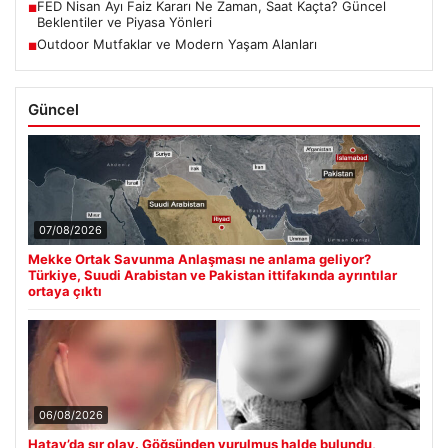
FED Nisan Ayı Faiz Kararı Ne Zaman, Saat Kaçta? Güncel
■
Beklentiler ve Piyasa Yönleri
Outdoor Mutfaklar ve Modern Yaşam Alanları
■
Güncel
07/08/2026
Mekke Ortak Savunma Anlaşması ne anlama geliyor?
Türkiye, Suudi Arabistan ve Pakistan ittifakında ayrıntılar
ortaya çıktı
06/08/2026
Hatay’da sır olay. Göğsünden vurulmuş halde bulundu,