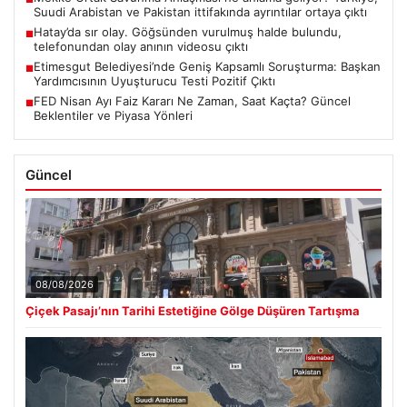
Suudi Arabistan ve Pakistan ittifakında ayrıntılar ortaya çıktı
Hatay’da sır olay. Göğsünden vurulmuş halde bulundu,
■
telefonundan olay anının videosu çıktı
Etimesgut Belediyesi’nde Geniş Kapsamlı Soruşturma: Başkan
■
Yardımcısının Uyuşturucu Testi Pozitif Çıktı
FED Nisan Ayı Faiz Kararı Ne Zaman, Saat Kaçta? Güncel
■
Beklentiler ve Piyasa Yönleri
Güncel
08/08/2026
Çiçek Pasajı’nın Tarihi Estetiğine Gölge Düşüren Tartışma