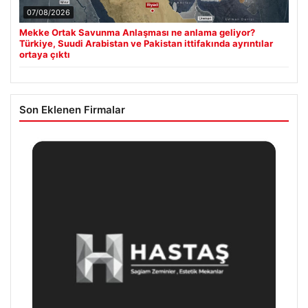
07/08/2026
Mekke Ortak Savunma Anlaşması ne anlama geliyor?
Türkiye, Suudi Arabistan ve Pakistan ittifakında ayrıntılar
ortaya çıktı
Son Eklenen Firmalar