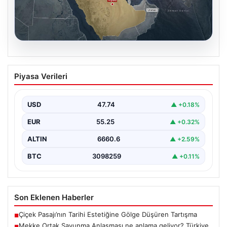
07.08.2026
Mekke Ortak Savunma Anlaşması ne
Piyasa Verileri
anlama geliyor? Türkiye, Suudi
Arabistan ve Pakistan ittifakında
ayrıntılar ortaya çıktı
USD
47.74
▲ +0.18%
EUR
55.25
▲ +0.32%
ALTIN
6660.6
▲ +2.59%
BTC
3098259
▲ +0.11%
Son Eklenen Haberler
Çiçek Pasajı’nın Tarihi Estetiğine Gölge Düşüren Tartışma
■
Mekke Ortak Savunma Anlaşması ne anlama geliyor? Türkiye,
■