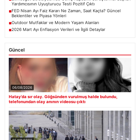
Yardımcısının Uyuşturucu Testi Pozitif Çıktı
FED Nisan Ayı Faiz Kararı Ne Zaman, Saat Kaçta? Güncel
■
Beklentiler ve Piyasa Yönleri
Outdoor Mutfaklar ve Modern Yaşam Alanları
■
2026 Mart Ayı Enflasyon Verileri ve İlgili Detaylar
■
Güncel
06/08/2026
Hatay’da sır olay. Göğsünden vurulmuş halde bulundu,
telefonundan olay anının videosu çıktı