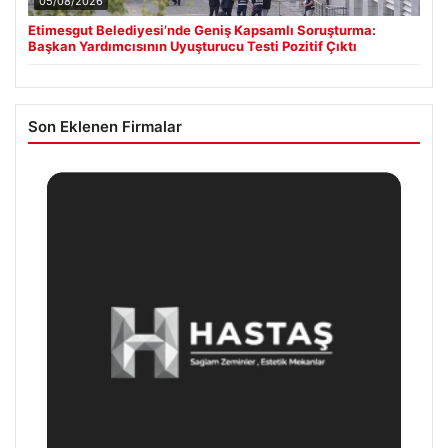
05/08/2026
Etimesgut Belediyesi’nde Geniş Kapsamlı Soruşturma:
Başkan Yardımcısının Uyuşturucu Testi Pozitif Çıktı
Son Eklenen Firmalar