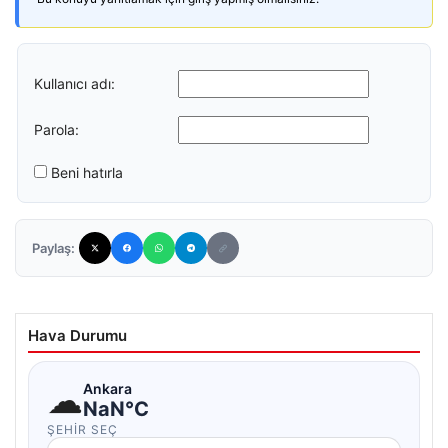
Kullanıcı adı:
Parola:
Beni hatırla
Paylaş:
Hava Durumu
☁
Ankara
NaN°C
ŞEHIR SEÇ