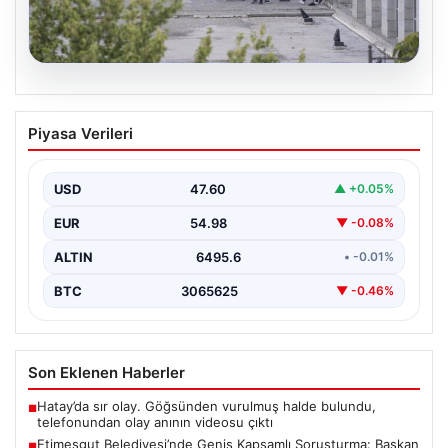
05.08.2026
Etimesgut Belediyesi’nde Geniş
Piyasa Verileri
Kapsamlı Soruşturma: Başkan
Yardımcısının Uyuşturucu Testi Pozitif
Çıktı
USD
47.60
▲ +0.05%
Ankara'nın Etimesgut ilçesinde yer alan belediyeye
EUR
54.98
▼ -0.08%
yönelik yürütülen kapsamlı bir soruşturmanın son
aşamasında önemli…
ALTIN
6495.6
• -0.01%
BTC
3065625
▼ -0.46%
Son Eklenen Haberler
Hatay’da sır olay. Göğsünden vurulmuş halde bulundu,
■
telefonundan olay anının videosu çıktı
Etimesgut Belediyesi’nde Geniş Kapsamlı Soruşturma: Başkan
■