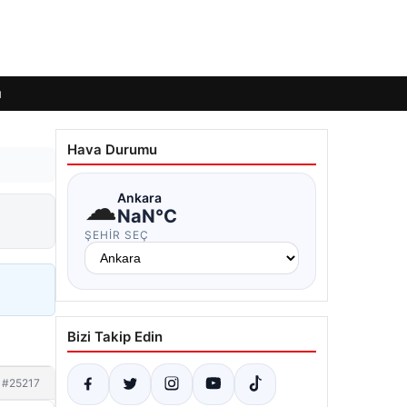
ı
Hava Durumu
☁
Ankara
NaN°C
ŞEHIR SEÇ
Bizi Takip Edin
#25217