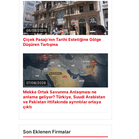
08/08/2026
Çiçek Pasajı’nın Tarihi Estetiğine Gölge
Düşüren Tartışma
07/08/2026
Mekke Ortak Savunma Anlaşması ne
anlama geliyor? Türkiye, Suudi Arabistan
ve Pakistan ittifakında ayrıntılar ortaya
çıktı
Son Eklenen Firmalar