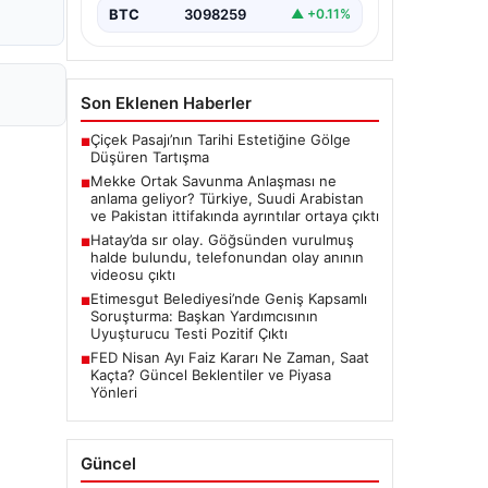
BTC
3098259
▲ +0.11%
Son Eklenen Haberler
Çiçek Pasajı’nın Tarihi Estetiğine Gölge
■
Düşüren Tartışma
Mekke Ortak Savunma Anlaşması ne
■
anlama geliyor? Türkiye, Suudi Arabistan
ve Pakistan ittifakında ayrıntılar ortaya çıktı
Hatay’da sır olay. Göğsünden vurulmuş
■
halde bulundu, telefonundan olay anının
videosu çıktı
Etimesgut Belediyesi’nde Geniş Kapsamlı
■
Soruşturma: Başkan Yardımcısının
Uyuşturucu Testi Pozitif Çıktı
FED Nisan Ayı Faiz Kararı Ne Zaman, Saat
■
Kaçta? Güncel Beklentiler ve Piyasa
Yönleri
Güncel