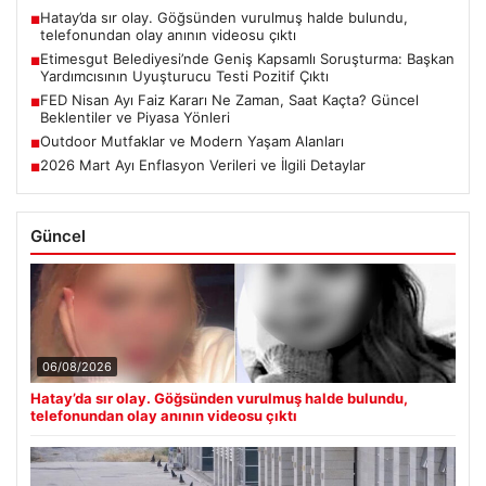
Hatay’da sır olay. Göğsünden vurulmuş halde bulundu,
■
telefonundan olay anının videosu çıktı
Etimesgut Belediyesi’nde Geniş Kapsamlı Soruşturma: Başkan
■
Yardımcısının Uyuşturucu Testi Pozitif Çıktı
FED Nisan Ayı Faiz Kararı Ne Zaman, Saat Kaçta? Güncel
■
Beklentiler ve Piyasa Yönleri
Outdoor Mutfaklar ve Modern Yaşam Alanları
■
2026 Mart Ayı Enflasyon Verileri ve İlgili Detaylar
■
Güncel
06/08/2026
Hatay’da sır olay. Göğsünden vurulmuş halde bulundu,
telefonundan olay anının videosu çıktı