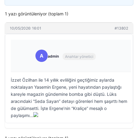
1 yazı görüntüleniyor (toplam 1)
10/05/2026: 16:01
#13802
A
admin
Anahtar yönetici
İzzet Özilhan ile 14 yıllık evliliğini geçtiğimiz aylarda
noktalayan Yasemin Ergene, yeni hayatından paylaştığı
kareyle magazin gündemine bomba gibi düştü. Lüks
aracındaki “Seda Sayan” detayı görenleri hem şaşırttı hem
de gülümsetti. İşte Ergene’nin “Kraliçe” mesajlı o
paylaşımı…