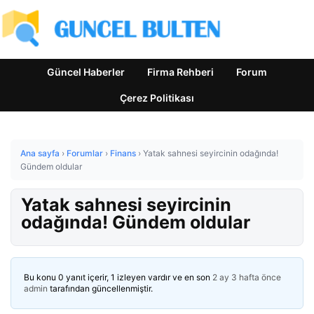
Güncel Haberler
Firma Rehberi
Forum
Çerez Politikası
Ana sayfa
›
Forumlar
›
Finans
›
Yatak sahnesi seyircinin odağında!
Gündem oldular
Yatak sahnesi seyircinin
odağında! Gündem oldular
Bu konu 0 yanıt içerir, 1 izleyen vardır ve en son
2 ay 3 hafta önce
admin
tarafından güncellenmiştir.