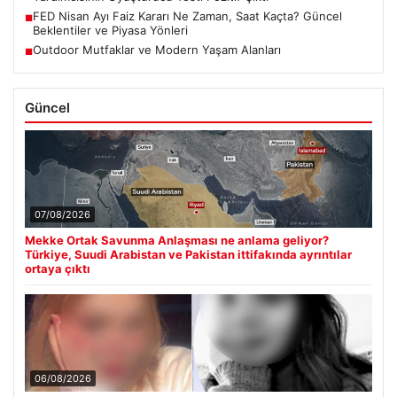
FED Nisan Ayı Faiz Kararı Ne Zaman, Saat Kaçta? Güncel
■
Beklentiler ve Piyasa Yönleri
Outdoor Mutfaklar ve Modern Yaşam Alanları
■
Güncel
07/08/2026
Mekke Ortak Savunma Anlaşması ne anlama geliyor?
Türkiye, Suudi Arabistan ve Pakistan ittifakında ayrıntılar
ortaya çıktı
06/08/2026