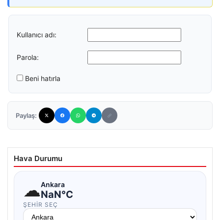
Kullanıcı adı:
Parola:
Beni hatırla
Paylaş:
Hava Durumu
☁
Ankara
NaN°C
ŞEHIR SEÇ