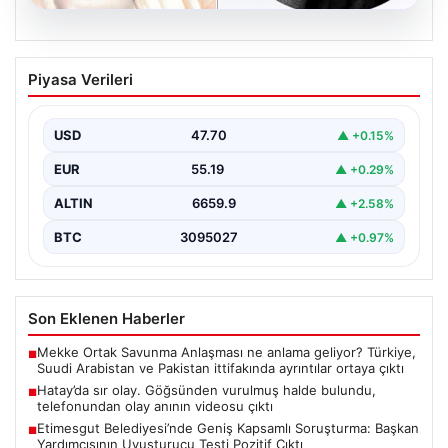
06.08.2026
Hatay’da sır olay. Göğsünden vurulmuş
Piyasa Verileri
halde bulundu, telefonundan olay anının
videosu çıktı
USD
47.70
▲ +0.15%
{"title": "Hatay’da Gizemli Olay: Göğsünden Yaralanan
Kadın ve Olay Anını Kaydeden Video Gün yüzüne…
EUR
55.19
▲ +0.29%
ALTIN
6659.9
▲ +2.58%
BTC
3095027
▲ +0.97%
Son Eklenen Haberler
Mekke Ortak Savunma Anlaşması ne anlama geliyor? Türkiye,
■
Suudi Arabistan ve Pakistan ittifakında ayrıntılar ortaya çıktı
Hatay’da sır olay. Göğsünden vurulmuş halde bulundu,
■
telefonundan olay anının videosu çıktı
Etimesgut Belediyesi’nde Geniş Kapsamlı Soruşturma: Başkan
■
Yardımcısının Uyuşturucu Testi Pozitif Çıktı