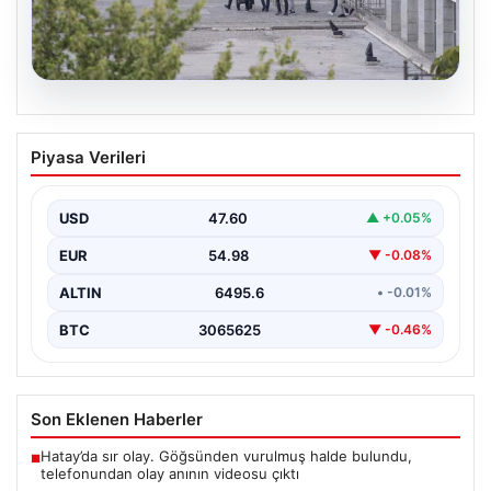
05.08.2026
Etimesgut Belediyesi’nde Geniş
Piyasa Verileri
Kapsamlı Soruşturma: Başkan
Yardımcısının Uyuşturucu Testi Pozitif
Çıktı
USD
47.60
▲ +0.05%
Ankara'nın Etimesgut ilçesinde yer alan belediyeye
EUR
54.98
▼ -0.08%
yönelik yürütülen kapsamlı bir soruşturmanın son
aşamasında önemli…
ALTIN
6495.6
• -0.01%
BTC
3065625
▼ -0.46%
Son Eklenen Haberler
Hatay’da sır olay. Göğsünden vurulmuş halde bulundu,
■
telefonundan olay anının videosu çıktı