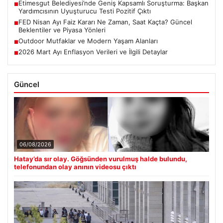
Etimesgut Belediyesi’nde Geniş Kapsamlı Soruşturma: Başkan
■
Yardımcısının Uyuşturucu Testi Pozitif Çıktı
FED Nisan Ayı Faiz Kararı Ne Zaman, Saat Kaçta? Güncel
■
Beklentiler ve Piyasa Yönleri
Outdoor Mutfaklar ve Modern Yaşam Alanları
■
2026 Mart Ayı Enflasyon Verileri ve İlgili Detaylar
■
Güncel
06/08/2026
Hatay’da sır olay. Göğsünden vurulmuş halde bulundu,
telefonundan olay anının videosu çıktı