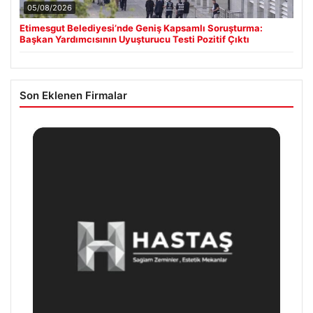
05/08/2026
Etimesgut Belediyesi’nde Geniş Kapsamlı Soruşturma:
Başkan Yardımcısının Uyuşturucu Testi Pozitif Çıktı
Son Eklenen Firmalar