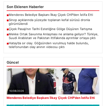
Son Eklenen Haberler
Menderes Belediye Başkanı İlkay Çiçek CHP’den İstifa Etti
■
Sinop açıklarında yüzeyde toplanan kefal sürüsü dronla
■
görüntülendi
Çiçek Pasajı’nın Tarihi Estetiğine Gölge Düşüren Tartışma
■
Mekke Ortak Savunma Anlaşması ne anlama geliyor? Türkiye,
■
Suudi Arabistan ve Pakistan ittifakında ayrıntılar ortaya çıktı
Hatay’da sır olay. Göğsünden vurulmuş halde bulundu,
■
telefonundan olay anının videosu çıktı
Güncel
10/08/2026
Menderes Belediye Başkanı İlkay Çiçek CHP’den İstifa Etti