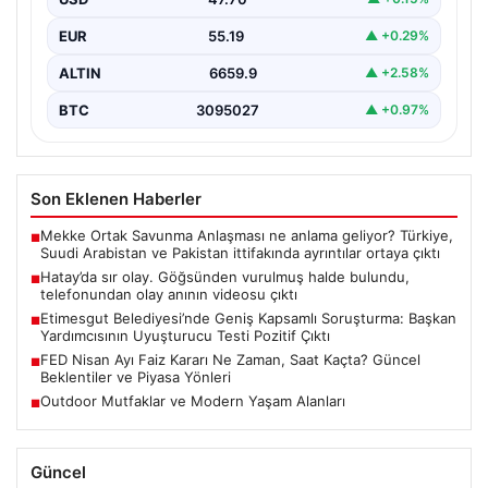
{“title”: “Hatay’da Gizemli Olay: Göğsünden Yaralanan
Kadın ve Olay Anını Kaydeden Video Gün yüzüne…
EUR
55.19
▲ +0.29%
ALTIN
6659.9
▲ +2.58%
BTC
3095027
▲ +0.97%
Son Eklenen Haberler
Mekke Ortak Savunma Anlaşması ne anlama geliyor? Türkiye,
■
Suudi Arabistan ve Pakistan ittifakında ayrıntılar ortaya çıktı
Hatay’da sır olay. Göğsünden vurulmuş halde bulundu,
■
telefonundan olay anının videosu çıktı
Etimesgut Belediyesi’nde Geniş Kapsamlı Soruşturma: Başkan
■
Yardımcısının Uyuşturucu Testi Pozitif Çıktı
FED Nisan Ayı Faiz Kararı Ne Zaman, Saat Kaçta? Güncel
■
Beklentiler ve Piyasa Yönleri
Outdoor Mutfaklar ve Modern Yaşam Alanları
■
Güncel