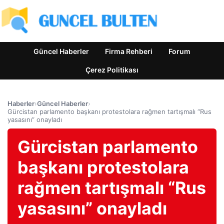
Güncel Haberler
Firma Rehberi
Forum
Çerez Politikası
Haberler
›
Güncel Haberler
›
Gürcistan parlamento başkanı protestolara rağmen tartışmalı “Rus
yasasını” onayladı
Gürcistan parlamento
başkanı protestolara
rağmen tartışmalı “Rus
yasasını” onayladı