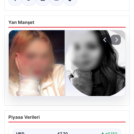
Yan Manşet
06.08.2026
Hatay’da sır olay. Göğsünden vurulmuş
Piyasa Verileri
halde bulundu, telefonundan olay anının
videosu çıktı
USD
47.70
▲ +0.15%