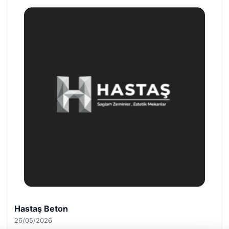
Enes Kaplan Avukatlık Bürosu
28/04/2026