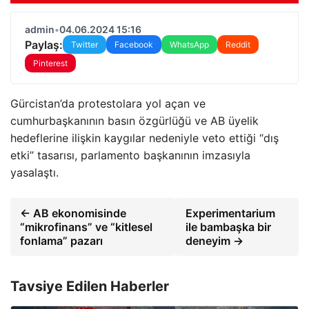
admin
•
04.06.2024 15:16
Paylaş:
Twitter
Facebook
WhatsApp
Reddit
Pinterest
Gürcistan’da protestolara yol açan ve
cumhurbaşkanının basın özgürlüğü ve AB üyelik
hedeflerine ilişkin kaygılar nedeniyle veto ettiği “dış
etki” tasarısı, parlamento başkanının imzasıyla
yasalaştı.
← AB ekonomisinde
Experimentarium
“mikrofinans” ve “kitlesel
ile bambaşka bir
fonlama” pazarı
deneyim →
Tavsiye Edilen Haberler