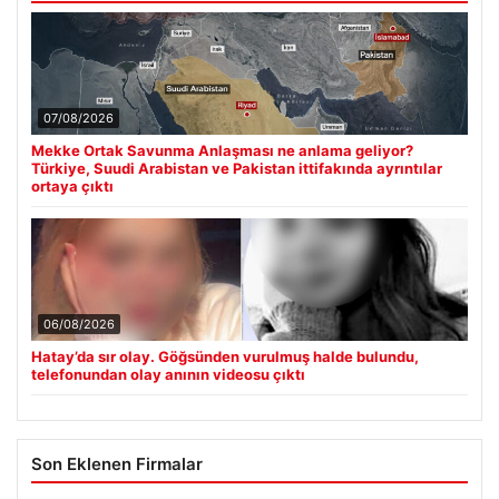
07/08/2026
Mekke Ortak Savunma Anlaşması ne anlama geliyor?
Türkiye, Suudi Arabistan ve Pakistan ittifakında ayrıntılar
ortaya çıktı
06/08/2026
Hatay’da sır olay. Göğsünden vurulmuş halde bulundu,
telefonundan olay anının videosu çıktı
Son Eklenen Firmalar