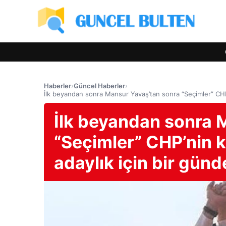
Haberler
›
Güncel Haberler
›
İlk beyandan sonra Mansur Yavaş’tan sonra “Seçimler” CHP’n
İlk beyandan sonra 
“Seçimler” CHP’nin ka
adaylık için bir gün