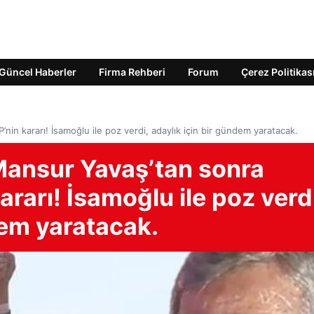
Güncel Haberler
Firma Rehberi
Forum
Çerez Politikas
in kararı! İsamoğlu ile poz verdi, adaylık için bir gündem yaratacak.
Mansur Yavaş’tan sonra
rarı! İsamoğlu ile poz verdi
dem yaratacak.