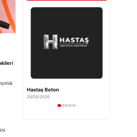
kileri
onomik
Enes Kaplan Avukatlık Bürosu
28/04/2026
ini