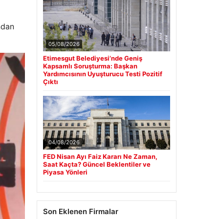
ndan
05/08/2026
Etimesgut Belediyesi’nde Geniş
Kapsamlı Soruşturma: Başkan
Yardımcısının Uyuşturucu Testi Pozitif
Çıktı
04/08/2026
FED Nisan Ayı Faiz Kararı Ne Zaman,
Saat Kaçta? Güncel Beklentiler ve
Piyasa Yönleri
Son Eklenen Firmalar