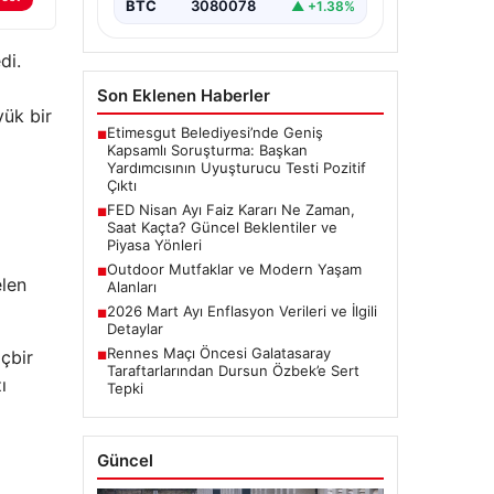
BTC
3080078
▲ +1.38%
di.
Son Eklenen Haberler
ük bir
Etimesgut Belediyesi’nde Geniş
■
Kapsamlı Soruşturma: Başkan
Yardımcısının Uyuşturucu Testi Pozitif
Çıktı
FED Nisan Ayı Faiz Kararı Ne Zaman,
■
Saat Kaçta? Güncel Beklentiler ve
Piyasa Yönleri
Outdoor Mutfaklar ve Modern Yaşam
■
elen
Alanları
2026 Mart Ayı Enflasyon Verileri ve İlgili
■
Detaylar
Rennes Maçı Öncesi Galatasaray
çbir
■
Taraftarlarından Dursun Özbek’e Sert
ı
Tepki
Güncel