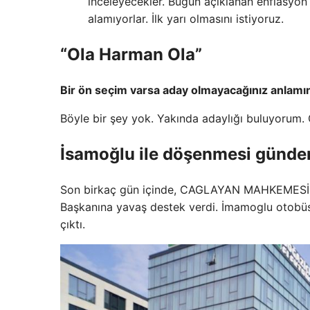
inceleyecekler. Bugün açıklanan enflasyon
alamıyorlar. İlk yarı olmasını istiyoruz.
“Ola Harman Ola”
Bir ön seçim varsa aday olmayacağınız anlamın
Böyle bir şey yok. Yakında adaylığı buluyorum.
İsamoğlu ile döşenmesi günd
Son birkaç gün içinde, CAGLAYAN MAHKEME
Başkanına yavaş destek verdi. İmamoglu otobüs
çıktı.