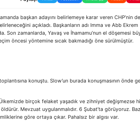
 zamanda başkan adayını belirlemeye karar veren CHP’nin de
belirleneceğini açıkladı. Başkanların adı Imma ve Abb Ekrem
da. Son zamanlarda, Yavaş ve İhamamu’nun el döşemesi büy
 seçim öncesi yöntemine sıcak bakmadığı öne sürülmüştür.
n toplantısına konuştu. Slow’un burada konuşmasının önde g
lkemizde birçok felaket yaşadık ve zihniyet değişmezse hi
öldürür. Mevzuat uygulanmalıdır. 6 Şubat’ta görüyoruz. Baz
mliklerine göre ortaya çıkar. Pahalsız bir algısı var.