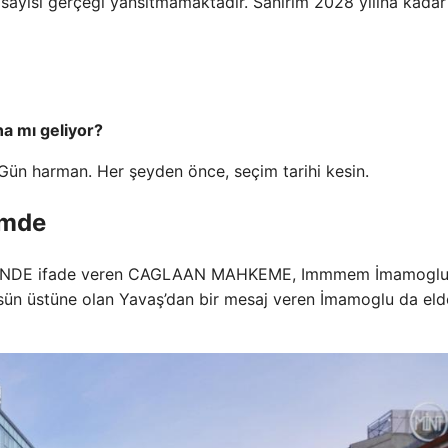
 sayısı gerçeği yansıtmamaktadır. Sanırım 2028 yılına kadar
a mı geliyor?
 Gün harman. Her şeyden önce, seçim tarihi kesin.
emde
SİNDE ifade veren CAGLAAN MAHKEME, Immmem İmamogl
ün üstüne olan Yavaş’dan bir mesaj veren İmamoglu da eld