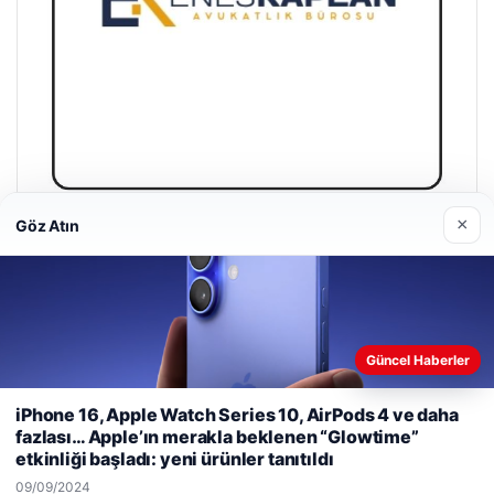
×
Göz Atın
Enes Kaplan Avukatlık Bürosu
28/04/2026
Güncel Haberler
Web sitemizi nasıl kullandığınızı daha iyi anlayabilmek,
iPhone 16, Apple Watch Series 10, AirPods 4 ve daha
deneyiminizi kişiselleştirmek ve geliştirmek amacıyla çerezler
fazlası… Apple’ın merakla beklenen “Glowtime”
© 2026 Güncel Bülten – Güncel Bülten Haberleri
kullanıyoruz.
Çerez Politikamız
etkinliği başladı: yeni ürünler tanıtıldı
Reddet
Kabul Et
ziantep escort
ziantep escort
ziantep escort
ziantep escort
ziantep escort
tcio
09/09/2024