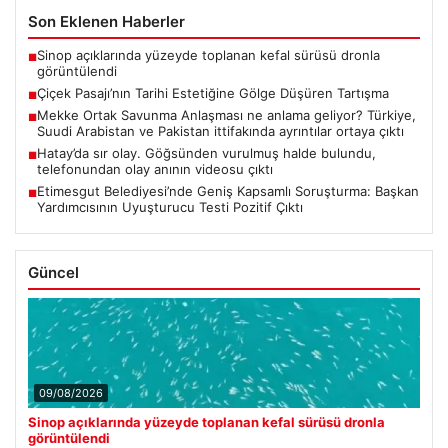
Son Eklenen Haberler
Sinop açıklarında yüzeyde toplanan kefal sürüsü dronla
■
görüntülendi
Çiçek Pasajı’nın Tarihi Estetiğine Gölge Düşüren Tartışma
■
Mekke Ortak Savunma Anlaşması ne anlama geliyor? Türkiye,
■
Suudi Arabistan ve Pakistan ittifakında ayrıntılar ortaya çıktı
Hatay’da sır olay. Göğsünden vurulmuş halde bulundu,
■
telefonundan olay anının videosu çıktı
Etimesgut Belediyesi’nde Geniş Kapsamlı Soruşturma: Başkan
■
Yardımcısının Uyuşturucu Testi Pozitif Çıktı
Güncel
09/08/2026
Sinop açıklarında yüzeyde toplanan kefal sürüsü dronla
görüntülendi