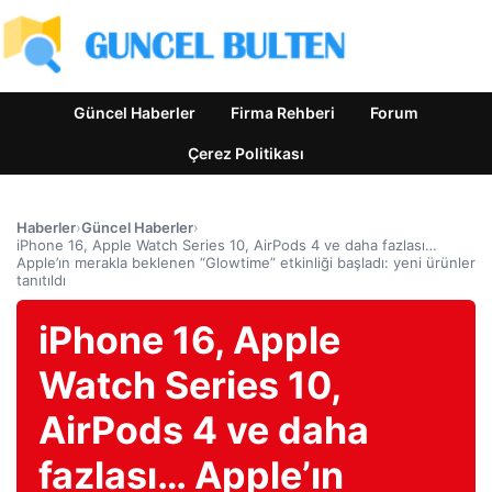
Güncel Haberler
Firma Rehberi
Forum
Çerez Politikası
Haberler
›
Güncel Haberler
›
iPhone 16, Apple Watch Series 10, AirPods 4 ve daha fazlası…
Apple’ın merakla beklenen “Glowtime” etkinliği başladı: yeni ürünler
tanıtıldı
iPhone 16, Apple
Watch Series 10,
AirPods 4 ve daha
fazlası… Apple’ın