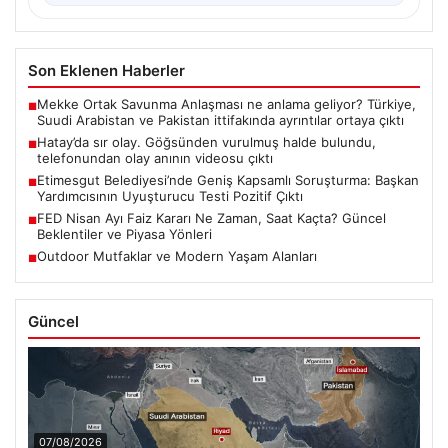
Son Eklenen Haberler
Mekke Ortak Savunma Anlaşması ne anlama geliyor? Türkiye,
■
Suudi Arabistan ve Pakistan ittifakında ayrıntılar ortaya çıktı
Hatay’da sır olay. Göğsünden vurulmuş halde bulundu,
■
telefonundan olay anının videosu çıktı
Etimesgut Belediyesi’nde Geniş Kapsamlı Soruşturma: Başkan
■
Yardımcısının Uyuşturucu Testi Pozitif Çıktı
FED Nisan Ayı Faiz Kararı Ne Zaman, Saat Kaçta? Güncel
■
Beklentiler ve Piyasa Yönleri
Outdoor Mutfaklar ve Modern Yaşam Alanları
■
Güncel
07/08/2026