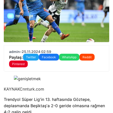
admin
•
25.11.2024 02:59
Paylaş:
Twitter
Facebook
WhatsApp
Reddit
Pinterest
KAYNAK
Cnnturk.com
Trendyol Süper Lig'in 13. haftasında Göztepe,
deplasmanda Beşiktaş'a 2-0 geride olmasına rağmen
4-2 galip geldi.