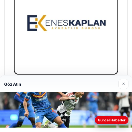
×
Göz Atın
Enes Kaplan Avukatlık Bürosu
28/04/2026
Web sitemizi nasıl kullandığınızı daha iyi anlayabilmek,
Güncel Haberler
deneyiminizi kişiselleştirmek ve geliştirmek amacıyla çerezler
kullanıyoruz.
Çerez Politikamız