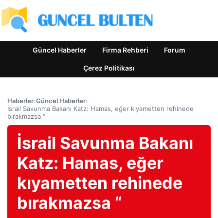
Güncel Haberler
Firma Rehberi
Forum
Çerez Politikası
Haberler
›
Güncel Haberler
›
İsrail Savunma Bakanı Katz: Hamas, eğer kıyametten rehinede
bırakmazsa “
İsrail Savunma Bakanı
Katz: Hamas, eğer
kıyametten rehinede
bırakmazsa “