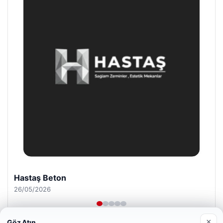
Enes Kaplan Avukatlık Bürosu
28/04/2026
×
Göz Atın