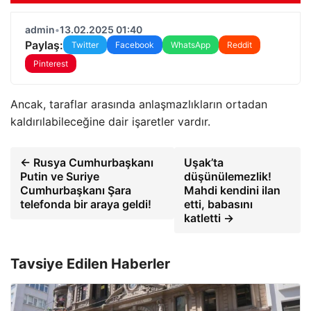
admin
•
13.02.2025 01:40
Paylaş:
Twitter
Facebook
WhatsApp
Reddit
Pinterest
Ancak, taraflar arasında anlaşmazlıkların ortadan
kaldırılabileceğine dair işaretler vardır.
← Rusya Cumhurbaşkanı
Uşak’ta
Putin ve Suriye
düşünülemezlik!
Cumhurbaşkanı Şara
Mahdi kendini ilan
telefonda bir araya geldi!
etti, babasını
katletti →
Tavsiye Edilen Haberler