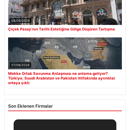
08/08/2026
Çiçek Pasajı’nın Tarihi Estetiğine Gölge Düşüren Tartışma
07/08/2026
Mekke Ortak Savunma Anlaşması ne anlama geliyor?
Türkiye, Suudi Arabistan ve Pakistan ittifakında ayrıntılar
ortaya çıktı
Son Eklenen Firmalar