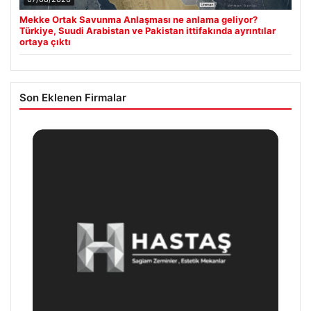
Mekke Ortak Savunma Anlaşması ne anlama geliyor?
Türkiye, Suudi Arabistan ve Pakistan ittifakında ayrıntılar
ortaya çıktı
Son Eklenen Firmalar