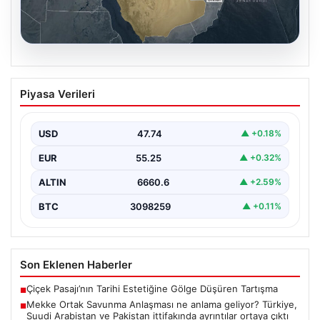
07.08.2026
Mekke Ortak Savunma Anlaşması ne
Piyasa Verileri
anlama geliyor? Türkiye, Suudi
Arabistan ve Pakistan ittifakında
ayrıntılar ortaya çıktı
USD
47.74
▲ +0.18%
EUR
55.25
▲ +0.32%
ALTIN
6660.6
▲ +2.59%
BTC
3098259
▲ +0.11%
Son Eklenen Haberler
Çiçek Pasajı’nın Tarihi Estetiğine Gölge Düşüren Tartışma
■
Mekke Ortak Savunma Anlaşması ne anlama geliyor? Türkiye,
■
Suudi Arabistan ve Pakistan ittifakında ayrıntılar ortaya çıktı