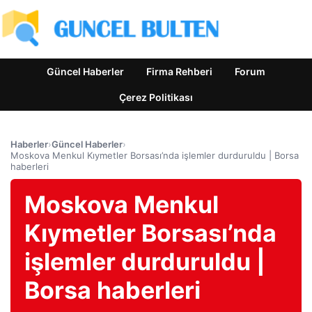
Güncel Haberler
Firma Rehberi
Forum
Çerez Politikası
Haberler
›
Güncel Haberler
›
Moskova Menkul Kıymetler Borsası’nda işlemler durduruldu | Borsa
haberleri
Moskova Menkul
Kıymetler Borsası’nda
işlemler durduruldu |
Borsa haberleri