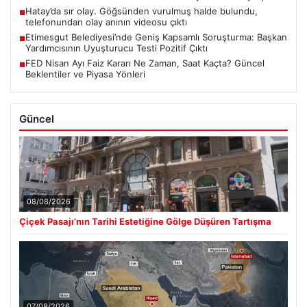
Hatay’da sır olay. Göğsünden vurulmuş halde bulundu,
■
telefonundan olay anının videosu çıktı
Etimesgut Belediyesi’nde Geniş Kapsamlı Soruşturma: Başkan
■
Yardımcısının Uyuşturucu Testi Pozitif Çıktı
FED Nisan Ayı Faiz Kararı Ne Zaman, Saat Kaçta? Güncel
■
Beklentiler ve Piyasa Yönleri
Güncel
08/08/2026
Çiçek Pasajı’nın Tarihi Estetiğine Gölge Düşüren Tartışma
07/08/2026