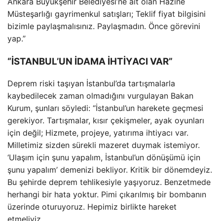
Ankara Büyükşehir Belediyesi’ne ait olan Hazine
Müsteşarlığı gayrimenkul satışları; Teklif fiyat bilgisini
bizimle paylaşmalısınız. Paylaşmadın. Önce görevini
yap.”
“İSTANBUL’UN İDAMA İHTİYACI VAR”
Deprem riski taşıyan İstanbul’da tartışmalarla
kaybedilecek zaman olmadığını vurgulayan Bakan
Kurum, şunları söyledi: “İstanbul’un harekete geçmesi
gerekiyor. Tartışmalar, kısır çekişmeler, ayak oyunları
için değil; Hizmete, projeye, yatırıma ihtiyacı var.
Milletimiz sizden sürekli mazeret duymak istemiyor.
‘Ulaşım için şunu yapalım, İstanbul’un dönüşümü için
şunu yapalım’ demenizi bekliyor. Kritik bir dönemdeyiz.
Bu şehirde deprem tehlikesiyle yaşıyoruz. Benzetmede
herhangi bir hata yoktur. Pimi çıkarılmış bir bombanın
üzerinde oturuyoruz. Hepimiz birlikte hareket
etmeliyiz.