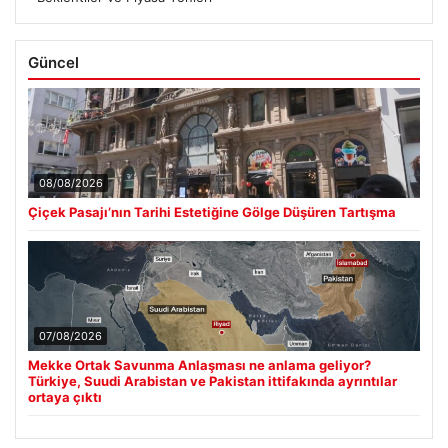
Güncel
08/08/2026
Çiçek Pasajı’nın Tarihi Estetiğine Gölge Düşüren Tartışma
07/08/2026
Mekke Ortak Savunma Anlaşması ne anlama geliyor?
Türkiye, Suudi Arabistan ve Pakistan ittifakında ayrıntılar
ortaya çıktı