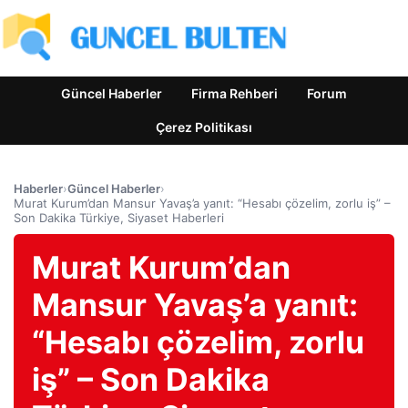
Güncel Haberler
Firma Rehberi
Forum
Çerez Politikası
Haberler
›
Güncel Haberler
›
Murat Kurum’dan Mansur Yavaş’a yanıt: “Hesabı çözelim, zorlu iş” –
Son Dakika Türkiye, Siyaset Haberleri
Murat Kurum’dan
Mansur Yavaş’a yanıt:
“Hesabı çözelim, zorlu
iş” – Son Dakika