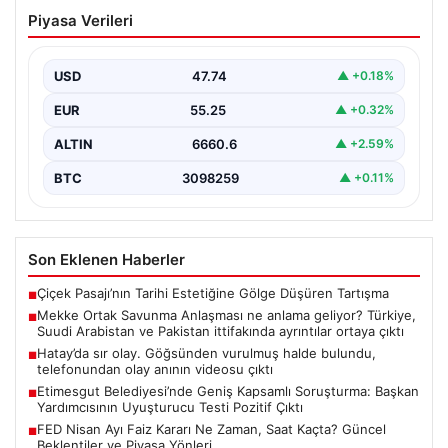
Mekke Ortak Savunma Anlaşması ne
Piyasa Verileri
anlama geliyor? Türkiye, Suudi
Arabistan ve Pakistan ittifakında
ayrıntılar ortaya çıktı
USD
47.74
▲ +0.18%
EUR
55.25
▲ +0.32%
ALTIN
6660.6
▲ +2.59%
BTC
3098259
▲ +0.11%
Son Eklenen Haberler
Çiçek Pasajı’nın Tarihi Estetiğine Gölge Düşüren Tartışma
■
Mekke Ortak Savunma Anlaşması ne anlama geliyor? Türkiye,
■
Suudi Arabistan ve Pakistan ittifakında ayrıntılar ortaya çıktı
Hatay’da sır olay. Göğsünden vurulmuş halde bulundu,
■
telefonundan olay anının videosu çıktı
Etimesgut Belediyesi’nde Geniş Kapsamlı Soruşturma: Başkan
■
Yardımcısının Uyuşturucu Testi Pozitif Çıktı
FED Nisan Ayı Faiz Kararı Ne Zaman, Saat Kaçta? Güncel
■
Beklentiler ve Piyasa Yönleri