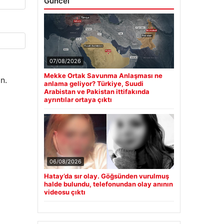
Güncel
07/08/2026
Mekke Ortak Savunma Anlaşması ne
n.
anlama geliyor? Türkiye, Suudi
Arabistan ve Pakistan ittifakında
ayrıntılar ortaya çıktı
06/08/2026
Hatay’da sır olay. Göğsünden vurulmuş
halde bulundu, telefonundan olay anının
videosu çıktı