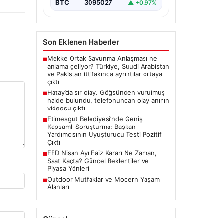
yüzüne…
BTC
3095027
▲ +0.97%
Son Eklenen Haberler
Mekke Ortak Savunma Anlaşması ne
■
anlama geliyor? Türkiye, Suudi Arabistan
ve Pakistan ittifakında ayrıntılar ortaya
çıktı
Hatay’da sır olay. Göğsünden vurulmuş
■
halde bulundu, telefonundan olay anının
videosu çıktı
Etimesgut Belediyesi’nde Geniş
■
Kapsamlı Soruşturma: Başkan
Yardımcısının Uyuşturucu Testi Pozitif
Çıktı
FED Nisan Ayı Faiz Kararı Ne Zaman,
■
Saat Kaçta? Güncel Beklentiler ve
Piyasa Yönleri
Outdoor Mutfaklar ve Modern Yaşam
■
Alanları