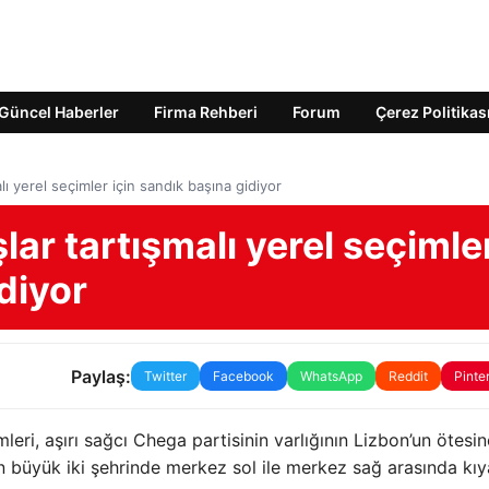
Güncel Haberler
Firma Rehberi
Forum
Çerez Politikas
lı yerel seçimler için sandık başına gidiyor
lar tartışmalı yerel seçimle
diyor
Paylaş:
Twitter
Facebook
WhatsApp
Reddit
Pinte
eri, aşırı sağcı Chega partisinin varlığının Lizbon’un ötesin
 en büyük iki şehrinde merkez sol ile merkez sağ arasında kı