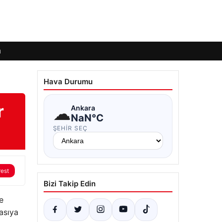
ı
Hava Durumu
r
☁
Ankara
NaN°C
ŞEHIR SEÇ
rest
Bizi Takip Edin
e
yasıya