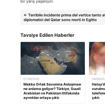
bir yarış yaşanıyor.
← Terribile incidente prima del vertice tanto 
diplomatici del Qatar sono morti in Egitto
Tavsiye Edilen Haberler
07/08/2026
06/08/20
Mekke Ortak Savunma Anlaşması
Hatay’d
ne anlama geliyor? Türkiye, Suudi
vurulmu
Arabistan ve Pakistan ittifakında
telefon
ayrıntılar ortaya çıktı
çıktı