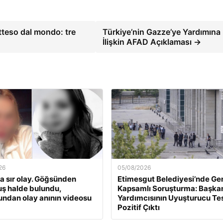
atteso dal mondo: tre
Türkiye’nin Gazze’ye Yardımına
İlişkin AFAD Açıklaması →
26
05/08/2026
a sır olay. Göğsünden
Etimesgut Belediyesi’nde Ge
ş halde bulundu,
Kapsamlı Soruşturma: Başka
undan olay anının videosu
Yardımcısının Uyuşturucu Tes
Pozitif Çıktı