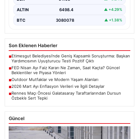
ALTIN
6498.4
▲ +4.29%
BTC
3080078
▲ +1.38%
Son Eklenen Haberler
Etimesgut Belediyesi’nde Geniş Kapsamlı Soruşturma: Başkan
■
Yardımcısının Uyuşturucu Testi Pozitif Çıktı
FED Nisan Ayı Faiz Kararı Ne Zaman, Saat Kaçta? Güncel
■
Beklentiler ve Piyasa Yönleri
Outdoor Mutfaklar ve Modern Yaşam Alanları
■
2026 Mart Ayı Enflasyon Verileri ve İlgili Detaylar
■
Rennes Maçı Öncesi Galatasaray Taraftarlarından Dursun
■
Özbek’e Sert Tepki
Güncel