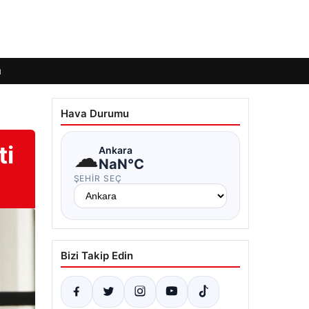
ı
Hava Durumu
ti
☁
Ankara
NaN°C
ŞEHIR SEÇ
Bizi Takip Edin