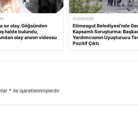
26
05/08/2026
a sır olay. Göğsünden
Etimesgut Belediyesi’nde Ge
ş halde bulundu,
Kapsamlı Soruşturma: Başka
undan olay anının videosu
Yardımcısının Uyuşturucu Tes
Pozitif Çıktı
nlar
*
ile işaretlenmişlerdir