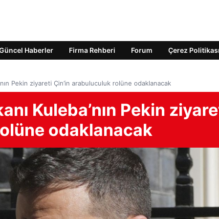
Güncel Haberler
Firma Rehberi
Forum
Çerez Politikas
’nın Pekin ziyareti Çin’in arabuluculuk rolüne odaklanacak
anı Kuleba’nın Pekin ziyare
 rolüne odaklanacak