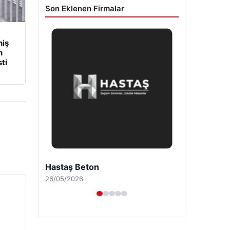
Son Eklenen Firmalar
niş
n
ti
Enes Kaplan Avukatlık Bürosu
28/04/2026