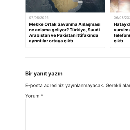
07/08/2026
06/08/20
Mekke Ortak Savunma Anlaşması
Hatay’d
ne anlama geliyor? Türkiye, Suudi
vurulmu
Arabistan ve Pakistan ittifakında
telefon
ayrıntılar ortaya çıktı
çıktı
Bir yanıt yazın
E-posta adresiniz yayınlanmayacak.
Gerekli ala
Yorum
*