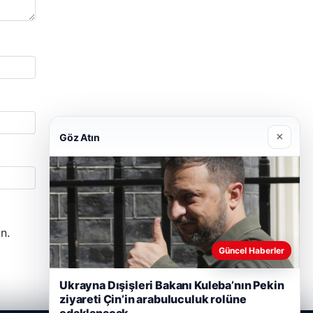
×
Göz Atın
n.
Güncel Haberler
Ukrayna Dışişleri Bakanı Kuleba’nın Pekin
ziyareti Çin’in arabuluculuk rolüne