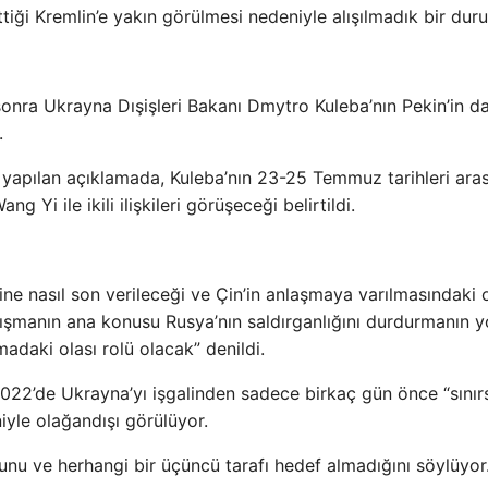
ttiği Kremlin’e yakın görülmesi nedeniyle alışılmadık bir dur
sonra Ukrayna Dışişleri Bakanı Dmytro Kuleba’nın Pekin’in da
.
yapılan açıklamada, Kuleba’nın 23-25 ​​Temmuz tarihleri ​​ara
 Yi ile ikili ilişkileri görüşeceği belirtildi.
ne nasıl son verileceği ve Çin’in anlaşmaya varılmasındaki o
rtışmanın ana konusu Rusya’nın saldırganlığını durdurmanın yo
şmadaki olası rolü olacak” denildi.
2022’de Ukrayna’yı işgalinden sadece birkaç gün önce “sınır
iyle olağandışı görülüyor.
uğunu ve herhangi bir üçüncü tarafı hedef almadığını söylüyor