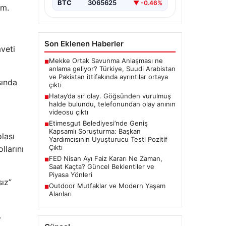
yüzüne…
BTC
3065625
▼ -0.46%
um.
Son Eklenen Haberler
veti
Mekke Ortak Savunma Anlaşması ne
■
anlama geliyor? Türkiye, Suudi Arabistan
ve Pakistan ittifakında ayrıntılar ortaya
sında
çıktı
Hatay’da sır olay. Göğsünden vurulmuş
■
halde bulundu, telefonundan olay anının
videosu çıktı
Etimesgut Belediyesi’nde Geniş
■
Kapsamlı Soruşturma: Başkan
lası
Yardımcısının Uyuşturucu Testi Pozitif
Çıktı
llarını
FED Nisan Ayı Faiz Kararı Ne Zaman,
■
Saat Kaçta? Güncel Beklentiler ve
Piyasa Yönleri
sız”
Outdoor Mutfaklar ve Modern Yaşam
■
Alanları
.