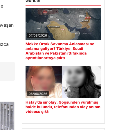
Güncel
ze
savaşan
07/08/2026
nızca
Mekke Ortak Savunma Anlaşması ne
anlama geliyor? Türkiye, Suudi
Arabistan ve Pakistan ittifakında
ayrıntılar ortaya çıktı
r
06/08/2026
Hatay’da sır olay. Göğsünden vurulmuş
halde bulundu, telefonundan olay anının
videosu çıktı